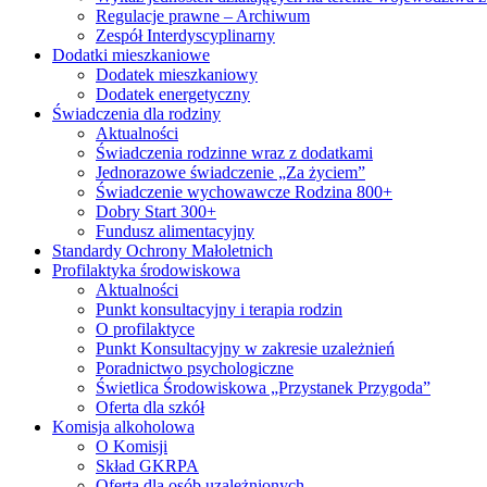
Regulacje prawne – Archiwum
Zespół Interdyscyplinarny
Dodatki mieszkaniowe
Dodatek mieszkaniowy
Dodatek energetyczny
Świadczenia dla rodziny
Aktualności
Świadczenia rodzinne wraz z dodatkami
Jednorazowe świadczenie „Za życiem”
Świadczenie wychowawcze Rodzina 800+
Dobry Start 300+
Fundusz alimentacyjny
Standardy Ochrony Małoletnich
Profilaktyka środowiskowa
Aktualności
Punkt konsultacyjny i terapia rodzin
O profilaktyce
Punkt Konsultacyjny w zakresie uzależnień
Poradnictwo psychologiczne
Świetlica Środowiskowa „Przystanek Przygoda”
Oferta dla szkół
Komisja alkoholowa
O Komisji
Skład GKRPA
Oferta dla osób uzależnionych