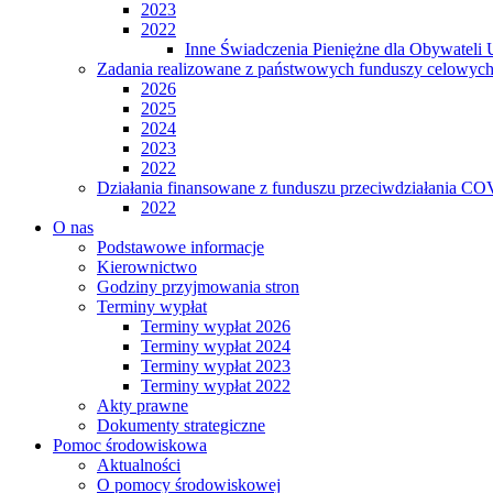
2023
2022
Inne Świadczenia Pieniężne dla Obywateli 
Zadania realizowane z państwowych funduszy celowyc
2026
2025
2024
2023
2022
Działania finansowane z funduszu przeciwdziałania CO
2022
O nas
Podstawowe informacje
Kierownictwo
Godziny przyjmowania stron
Terminy wypłat
Terminy wypłat 2026
Terminy wypłat 2024
Terminy wypłat 2023
Terminy wypłat 2022
Akty prawne
Dokumenty strategiczne
Pomoc środowiskowa
Aktualności
O pomocy środowiskowej