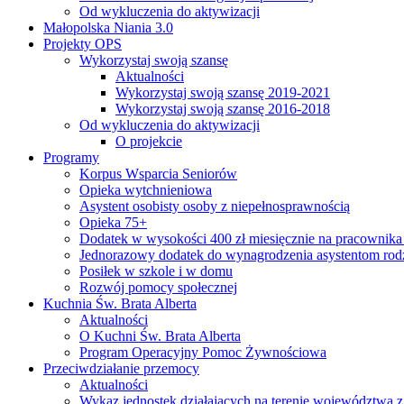
Od wykluczenia do aktywizacji
Małopolska Niania 3.0
Projekty OPS
Wykorzystaj swoją szansę
Aktualności
Wykorzystaj swoją szansę 2019-2021
Wykorzystaj swoją szansę 2016-2018
Od wykluczenia do aktywizacji
O projekcie
Programy
Korpus Wsparcia Seniorów
Opieka wytchnieniowa
Asystent osobisty osoby z niepełnosprawnością
Opieka 75+
Dodatek w wysokości 400 zł miesięcznie na pracownika
Jednorazowy dodatek do wynagrodzenia asystentom rod
Posiłek w szkole i w domu
Rozwój pomocy społecznej
Kuchnia Św. Brata Alberta
Aktualności
O Kuchni Św. Brata Alberta
Program Operacyjny Pomoc Żywnościowa
Przeciwdziałanie przemocy
Aktualności
Wykaz jednostek działających na terenie województwa 