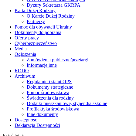
Dyżury Sekretarza GKRPA
Karta Dużej Rodziny
O Karcie Dużej Rodziny
Partnerzy
Pomoc dla obywateli Ukrainy
Dokumenty do pobrania
Oferty pracy
Cyberbezpieczeństwo
Media
Ogłoszenia
Zamówienia publiczne/przetargi
Informacje inne
RODO
Archiwum
Regulamin i statut OPS
Dokumenty strategiczne
Pomoc środowiskowa
Świadczenia dla rodziny
Dodatki mieszkaniowe, stypendia szkolne
Profilaktyka środowiskowa
Inne dokumenty
Dostępność
Deklaracja Dostępności
Jesteś tutaj: