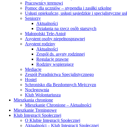
Pracownicy terenowi
Pomoc dla uczniów – stypendia i zasiłki szkolne
Usługi opiekuńcze, usługi sąsiedzkie i specjalistyczne u
Seniorzy
Aktualności
Działania na rzecz osób starszych
Małopolski Tele-Anioł
Asystent osoby niepełnosprawnej
Asystent rodziny
Aktualności
Zespół ds. asysty rodzinnej
Regulacje prawne
Rodziny wspierające
Mediacje
Zespół Poradnictwa Specjalistycznego
Hostel
Schronisko dla Bezdomnych Mężczyzn
Noclegownia
Klub Wolontariusza
Mieszkania chronione
Mieszkanie Chronione – Aktualności
Mieszkanie Treningowe
Klub Integracji Społecznej
O Klubie Integracji Społecznej
Aktualności – Klub Integracji Społecznej