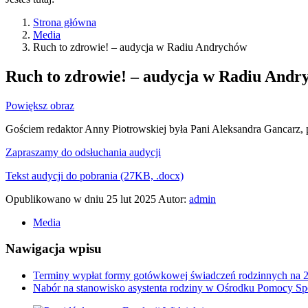
Strona główna
Media
Ruch to zdrowie! – audycja w Radiu Andrychów
Ruch to zdrowie! – audycja w Radiu Andr
Powiększ obraz
Gościem redaktor Anny Piotrowskiej była Pani Aleksandra Gancarz
Zapraszamy do odsłuchania audycji
Tekst audycji do pobrania (27KB, .docx)
Opublikowano w dniu
25 lut 2025
Autor:
admin
Media
Nawigacja wpisu
Terminy wypłat formy gotówkowej świadczeń rodzinnych na 
Nabór na stanowisko asystenta rodziny w Ośrodku Pomocy S