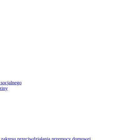
 socjalnego
ziny
z zakresu przeciwdziałania przemocy domowej