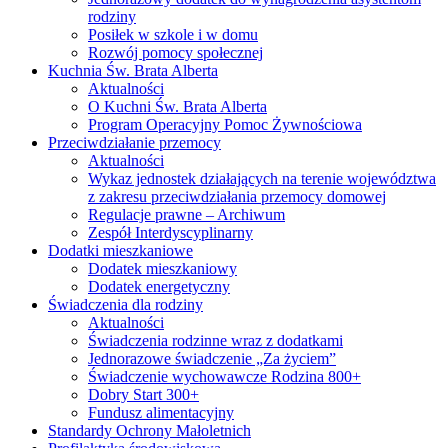
rodziny
Posiłek w szkole i w domu
Rozwój pomocy społecznej
Kuchnia Św. Brata Alberta
Aktualności
O Kuchni Św. Brata Alberta
Program Operacyjny Pomoc Żywnościowa
Przeciwdziałanie przemocy
Aktualności
Wykaz jednostek działających na terenie województwa
z zakresu przeciwdziałania przemocy domowej
Regulacje prawne – Archiwum
Zespół Interdyscyplinarny
Dodatki mieszkaniowe
Dodatek mieszkaniowy
Dodatek energetyczny
Świadczenia dla rodziny
Aktualności
Świadczenia rodzinne wraz z dodatkami
Jednorazowe świadczenie „Za życiem”
Świadczenie wychowawcze Rodzina 800+
Dobry Start 300+
Fundusz alimentacyjny
Standardy Ochrony Małoletnich