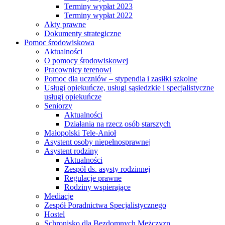
Terminy wypłat 2023
Terminy wypłat 2022
Akty prawne
Dokumenty strategiczne
Pomoc środowiskowa
Aktualności
O pomocy środowiskowej
Pracownicy terenowi
Pomoc dla uczniów – stypendia i zasiłki szkolne
Usługi opiekuńcze, usługi sąsiedzkie i specjalistyczne
usługi opiekuńcze
Seniorzy
Aktualności
Działania na rzecz osób starszych
Małopolski Tele-Anioł
Asystent osoby niepełnosprawnej
Asystent rodziny
Aktualności
Zespół ds. asysty rodzinnej
Regulacje prawne
Rodziny wspierające
Mediacje
Zespół Poradnictwa Specjalistycznego
Hostel
Schronisko dla Bezdomnych Mężczyzn