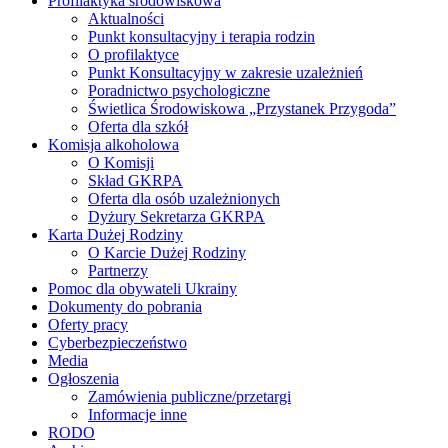
Profilaktyka środowiskowa
Aktualności
Punkt konsultacyjny i terapia rodzin
O profilaktyce
Punkt Konsultacyjny w zakresie uzależnień
Poradnictwo psychologiczne
Świetlica Środowiskowa „Przystanek Przygoda”
Oferta dla szkół
Komisja alkoholowa
O Komisji
Skład GKRPA
Oferta dla osób uzależnionych
Dyżury Sekretarza GKRPA
Karta Dużej Rodziny
O Karcie Dużej Rodziny
Partnerzy
Pomoc dla obywateli Ukrainy
Dokumenty do pobrania
Oferty pracy
Cyberbezpieczeństwo
Media
Ogłoszenia
Zamówienia publiczne/przetargi
Informacje inne
RODO