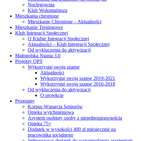
Noclegownia
Klub Wolontariusza
Mieszkania chronione
Mieszkanie Chronione – Aktualności
Mieszkanie Treningowe
Klub Integracji Społecznej
O Klubie Integracji Społecznej
Aktualności – Klub Integracji Społecznej
Od wykluczenia do aktywizacji
Małopolska Niania 3.0
Projekty OPS
Wykorzystaj swoją szansę
Aktualności
Wykorzystaj swoją szansę 2019-2021
Wykorzystaj swoją szansę 2016-2018
Od wykluczenia do aktywizacji
O projekcie
Programy
Korpus Wsparcia Seniorów
Opieka wytchnieniowa
Asystent osobisty osoby z niepełnosprawnością
Opieka 75+
Dodatek w wysokości 400 zł miesięcznie na
pracownika socjalnego
Jednorazowy dodatek do wynagrodzenia asystentom