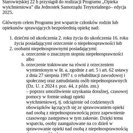
Starowiejskiej 22 b przystąpił do realizacji Programu „Opieka
wytchnieniowa” dla Jednostek Samorządu Terytorialnego– edycja
2025.
Głównym celem Programu jest wsparcie członków rodzin lub
opiekunów sprawujących bezpośrednią opiekę nad:
dziećmi od ukończenia 2. roku życia do ukończenia 16. roku
życia posiadającymi orzeczenie o niepełnosprawności lub
osobami niepełnosprawnymi posiadającymi:
orzeczenie o znacznym stopniu niepełnosprawności
albo
orzeczenie traktowane na równi z orzeczeniem
wymienionym w lit. a, zgodnie z art. 5 i art. 62 ustawy
z dnia 27 sierpnia 1997 r. o rehabilitacji zawodowej i
społecznej oraz zatrudnianiu osób niepełnosprawnych
(Dz. U. z 2024 r. poz. 44, z późn. zm.)
– poprzez umożliwienie uzyskania doraźnej, czasowej
pomocy w formie usługi opieki
wytchnieniowej, tj. odciążenie od codziennych
obowiązków łączących się ze sprawowaniem opieki
nad osobą z niepełnosprawnością przez zapewnienie
czasowego zastępstwa w tym zakresie. Dzięki temu
wsparciu, osoby zaangażowane na co dzień w
sprawowanie opieki nad osobą z niepełnosprawnością