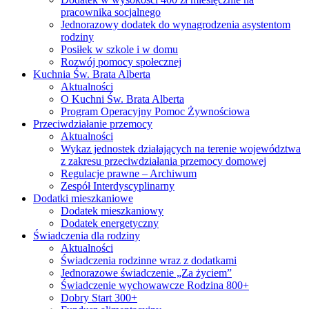
pracownika socjalnego
Jednorazowy dodatek do wynagrodzenia asystentom
rodziny
Posiłek w szkole i w domu
Rozwój pomocy społecznej
Kuchnia Św. Brata Alberta
Aktualności
O Kuchni Św. Brata Alberta
Program Operacyjny Pomoc Żywnościowa
Przeciwdziałanie przemocy
Aktualności
Wykaz jednostek działających na terenie województwa
z zakresu przeciwdziałania przemocy domowej
Regulacje prawne – Archiwum
Zespół Interdyscyplinarny
Dodatki mieszkaniowe
Dodatek mieszkaniowy
Dodatek energetyczny
Świadczenia dla rodziny
Aktualności
Świadczenia rodzinne wraz z dodatkami
Jednorazowe świadczenie „Za życiem”
Świadczenie wychowawcze Rodzina 800+
Dobry Start 300+