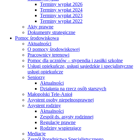
Terminy wypłat 2026
Terminy wypłat 2024
Terminy wypłat 2023
Terminy wypłat 2022
Akty prawne
Dokumenty strategiczne
Pomoc środowiskowa
Aktualności
O pomocy środowiskowej
Pracownicy terenowi
Pomoc dla uczniów – stypendia i zasiłki szkolne
Usługi opiekuńcze, usługi sąsiedzkie i specjalistyczne
usługi opiekuńcze
Seniorzy
Aktualności
Działania na rzecz osób starszych
Małopolski Tele-Anioł
Asystent osoby niepełnosprawnej
Asystent rodziny
Aktualności
Zespół ds. asysty rodzinnej
Regulacje prawne
Rodziny wspierające
Mediacje
Zespół Poradnictwa Specjalistycznego