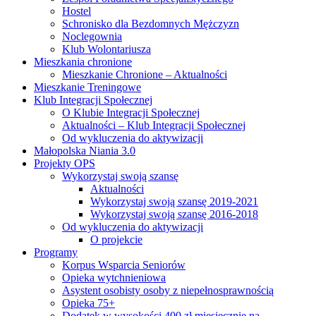
Hostel
Schronisko dla Bezdomnych Mężczyzn
Noclegownia
Klub Wolontariusza
Mieszkania chronione
Mieszkanie Chronione – Aktualności
Mieszkanie Treningowe
Klub Integracji Społecznej
O Klubie Integracji Społecznej
Aktualności – Klub Integracji Społecznej
Od wykluczenia do aktywizacji
Małopolska Niania 3.0
Projekty OPS
Wykorzystaj swoją szansę
Aktualności
Wykorzystaj swoją szansę 2019-2021
Wykorzystaj swoją szansę 2016-2018
Od wykluczenia do aktywizacji
O projekcie
Programy
Korpus Wsparcia Seniorów
Opieka wytchnieniowa
Asystent osobisty osoby z niepełnosprawnością
Opieka 75+
Dodatek w wysokości 400 zł miesięcznie na