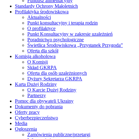
Fundusz alimentacyjny
Standardy Ochrony Małoletnich
Profilaktyka środowiskowa
Aktualności
Punkt konsultacyjny i terapia rodzin
O profilaktyce
Punkt Konsultacyjny w zakresie uzależnień
Poradnictwo psychologiczne
Świetlica Środowiskowa „Przystanek Przygoda”
Oferta dla szkół
Komisja alkoholowa
O Komisji
Skład GKRPA
Oferta dla osób uzależnionych
Dyżury Sekretarza GKRPA
Karta Dużej Rodziny
O Karcie Dużej Rodziny
Partnerzy
Pomoc dla obywateli Ukrainy
Dokumenty do pobrania
Oferty pracy
Cyberbezpieczeństwo
Media
Ogłoszenia
Zamówienia publiczne/przetargi