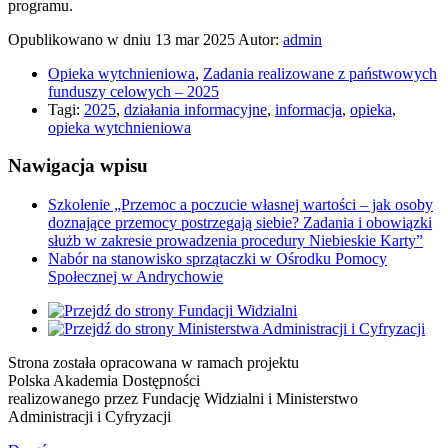
programu.
Opublikowano w dniu
13 mar 2025
Autor:
admin
Opieka wytchnieniowa
,
Zadania realizowane z państwowych
funduszy celowych – 2025
Tagi:
2025
,
działania informacyjne
,
informacja
,
opieka
,
opieka wytchnieniowa
Nawigacja wpisu
Szkolenie „Przemoc a poczucie własnej wartości – jak osoby
doznające przemocy postrzegają siebie? Zadania i obowiązki
służb w zakresie prowadzenia procedury Niebieskie Karty”
Nabór na stanowisko sprzątaczki w Ośrodku Pomocy
Społecznej w Andrychowie
Strona została opracowana w ramach projektu
Polska Akademia Dostępności
realizowanego przez
Fundację Widzialni
i
Ministerstwo
Administracji i Cyfryzacji