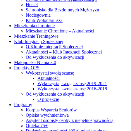
Hostel
Schronisko dla Bezdomnych Mężczyzn
Noclegownia
Klub Wolontariusza
Mieszkania chronione
Mieszkanie Chronione – Aktualności
Mieszkanie Treningowe
Klub Integracji Społecznej
O Klubie Integracji Społecznej
Aktualności – Klub Integracji Społecznej
Od wykluczenia do aktywizacji
Małopolska Niania 3.0
Projekty OPS
Wykorzystaj swoją szansę
Aktualności
Wykorzystaj swoją szansę 2019-2021
Wykorzystaj swoją szansę 2016-2018
Od wykluczenia do aktywizacji
O projekcie
Programy
Korpus Wsparcia Seniorów
Opieka wytchnieniowa
Asystent osobisty osoby z niepełnosprawnością
Opieka 75+
Dodatek w wysokości 400 zł miesięcznie na