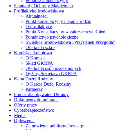
Fundusz alimentacyjny
Standardy Ochrony Małoletnich
Profilaktyka środowiskowa
Aktualności
Punkt konsultacyjny i terapia rodzin
O profilaktyce
Punkt Konsultacyjny w zakresie uzależnień
Poradnictwo psychologiczne
Świetlica Środowiskowa „Przystanek Przygoda”
Oferta dla szkół
Komisja alkoholowa
O Komisji
Skład GKRPA
Oferta dla osób uzależnionych
Dyżury Sekretarza GKRPA
Karta Dużej Rodziny
O Karcie Dużej Rodziny
Partnerzy
Pomoc dla obywateli Ukrainy
Dokumenty do pobrania
Oferty pracy
Cyberbezpieczeństwo
Media
Ogłoszenia
Zamówienia publiczne/przetargi