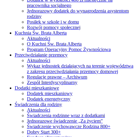
pracownika socjalnego
Jednorazowy dodatek do wynagrodzenia asystentom
rodziny
Posiłek w szkole i w domu
Rozwój pomocy społecznej
Kuchnia Św. Brata Alberta
Aktualności
O Kuchni Św. Brata Alberta
Program Operacyjny Pomoc Żywnościowa
Przeciwdziałanie przemocy
Aktualności
Wykaz jednostek działających na terenie województwa
z zakresu przeciwdziałania przemocy domowej
Regulacje prawne – Archiwum
Zespół Interdyscyplinarny
Dodatki mieszkaniowe
Dodatek mieszkaniowy
Dodatek energetyczny
Świadczenia dla rodziny
Aktualności
Świadczenia rodzinne wraz z dodatkami
Jednorazowe świadczenie „Za życiem”
Świadczenie wychowawcze Rodzina 800+
Dobry Start 300+