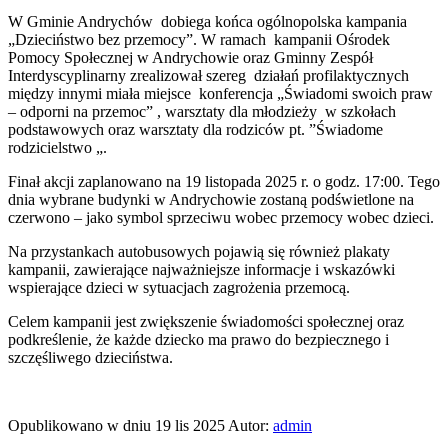
W Gminie Andrychów dobiega końca ogólnopolska kampania
„Dzieciństwo bez przemocy”. W ramach kampanii Ośrodek
Pomocy Społecznej w Andrychowie oraz Gminny Zespół
Interdyscyplinarny zrealizował szereg działań profilaktycznych
między innymi miała miejsce konferencja „Świadomi swoich praw
– odporni na przemoc” , warsztaty dla młodzieży w szkołach
podstawowych oraz warsztaty dla rodziców pt. ”Świadome
rodzicielstwo „.
Finał akcji zaplanowano na 19 listopada 2025 r. o godz. 17:00. Tego
dnia wybrane budynki w Andrychowie zostaną podświetlone na
czerwono – jako symbol sprzeciwu wobec przemocy wobec dzieci.
Na przystankach autobusowych pojawią się również plakaty
kampanii, zawierające najważniejsze informacje i wskazówki
wspierające dzieci w sytuacjach zagrożenia przemocą.
Celem kampanii jest zwiększenie świadomości społecznej oraz
podkreślenie, że każde dziecko ma prawo do bezpiecznego i
szczęśliwego dzieciństwa.
Opublikowano w dniu
19 lis 2025
Autor:
admin