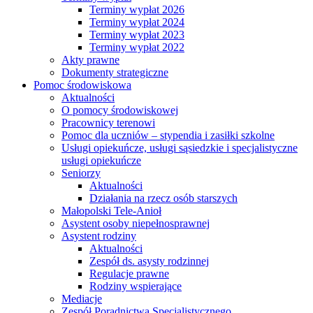
Terminy wypłat 2026
Terminy wypłat 2024
Terminy wypłat 2023
Terminy wypłat 2022
Akty prawne
Dokumenty strategiczne
Pomoc środowiskowa
Aktualności
O pomocy środowiskowej
Pracownicy terenowi
Pomoc dla uczniów – stypendia i zasiłki szkolne
Usługi opiekuńcze, usługi sąsiedzkie i specjalistyczne
usługi opiekuńcze
Seniorzy
Aktualności
Działania na rzecz osób starszych
Małopolski Tele-Anioł
Asystent osoby niepełnosprawnej
Asystent rodziny
Aktualności
Zespół ds. asysty rodzinnej
Regulacje prawne
Rodziny wspierające
Mediacje
Zespół Poradnictwa Specjalistycznego