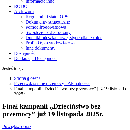
Informacje inne
RODO
Archiwum
Regulamin i statut OPS
Dokumenty strategiczne
Pomoc środowiskowa
Świadczenia dla rodziny
Dodatki mieszkaniowe, stypendia szkolne
Profilaktyka środowiskowa
Inne dokumenty
Dostępność
Deklaracja Dostępności
Jesteś tutaj:
Strona główna
Przeciwdziałanie przemocy - Aktualności
Finał kampanii „Dzieciństwo bez przemocy” już 19 listopada
2025r.
Finał kampanii „Dzieciństwo bez
przemocy” już 19 listopada 2025r.
Powiększ obraz