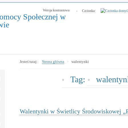
Wersja kontrastowa
Czcionka:
omocy Społecznej w
-
wie
Walentynki
w
Świetlicy
Środowiskowej
Jesteś tutaj:
Strona główna
walentynki
„Przystanek
Przygoda”
Tag:
walentyn
Walentynki w Świetlicy Środowiskowej „