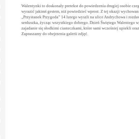
Walentynki to doskonały pretekst do powiedzenia drugiej osobie czeg
wyrazić jakimś gestem, niż powiedzieć wprost. Z tej okazji wychowa
„Przystanek Przygoda” 14 lutego wyszli na ulice Andrychowa i roz
serduszka, życząc wszystkiego dobrego. Dzień Świętego Walentego 
zajadanie się słodkimi ciasteczkami, które sami wcześniej upiekli o
Zapraszamy do obejrzenia galerii zdjęć.