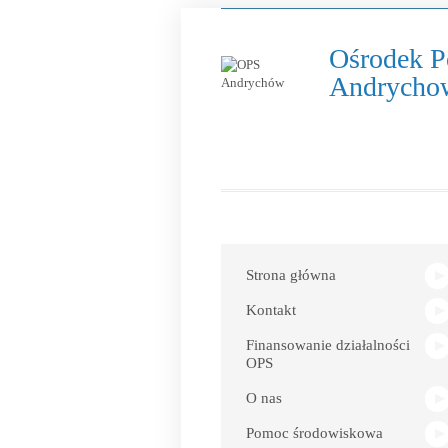
Ośrodek P
Andrycho
Link
otwiera
się
w
Strona główna
nowym
oknie
Kontakt
Finansowanie działalności
OPS
O nas
Pomoc środowiskowa