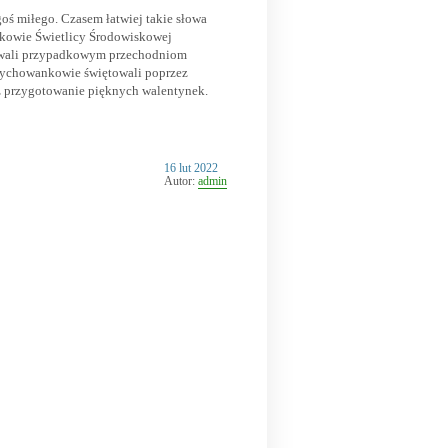
oś miłego. Czasem łatwiej takie słowa
nkowie Świetlicy Środowiskowej
dawali przypadkowym przechodniom
wychowankowie świętowali poprzez
raz przygotowanie pięknych walentynek.
Opublikowano
16 lut 2022
w
Autor:
admin
dniu