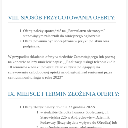
VIII. SPOSÓB PRZYGOTOWANIA OFERTY:
Ofertę należy sporządzić na „Formularzu ofertowym”
stanowiącym załącznik do niniejszego ogłoszenia.
Oferta powinna być sporządzona w języku polskim oraz
podpisana.
W przypadku składania oferty w siedzibie Zamawiającego lub pocztą –
na kopercie należy umieścić napis: „
„Realizacja usługi teleopieki dla
10 seniorów w wieku powyżej 60 roku życia polegającej na
sprawowaniu całodobowej opieki na odległość nad seniorami przez
centrum monitoringu w roku 2023”
IX. MIEJSCE I TERMIN ZŁOŻENIA OFERTY:
Ofertę złożyć należy do dnia 22 grudnia 2022r.
w siedzibie Ośrodka Pomocy Społecznej, ul.
Starowiejska 22b w Andrychowie – Dziennik
Podawczy (liczy się data wpływu do Ośrodka) lub
za pośrednictwem poczty elektronicznej: