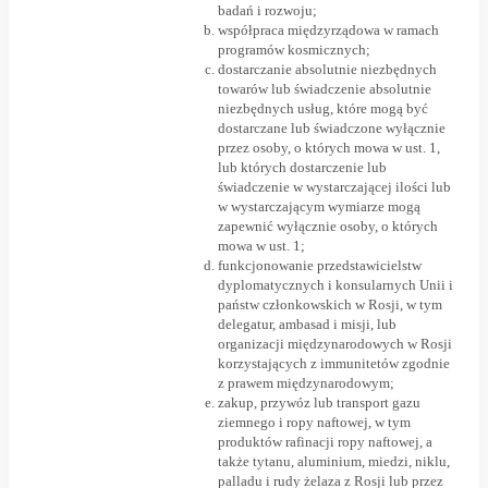
badań i rozwoju;
współpraca międzyrządowa w ramach
programów kosmicznych;
dostarczanie absolutnie niezbędnych
towarów lub świadczenie absolutnie
niezbędnych usług, które mogą być
dostarczane lub świadczone wyłącznie
przez osoby, o których mowa w ust. 1,
lub których dostarczenie lub
świadczenie w wystarczającej ilości lub
w wystarczającym wymiarze mogą
zapewnić wyłącznie osoby, o których
mowa w ust. 1;
funkcjonowanie przedstawicielstw
dyplomatycznych i konsularnych Unii i
państw członkowskich w Rosji, w tym
delegatur, ambasad i misji, lub
organizacji międzynarodowych w Rosji
korzystających z immunitetów zgodnie
z prawem międzynarodowym;
zakup, przywóz lub transport gazu
ziemnego i ropy naftowej, w tym
produktów rafinacji ropy naftowej, a
także tytanu, aluminium, miedzi, niklu,
palladu i rudy żelaza z Rosji lub przez