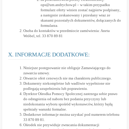
ops@um.andrychow.pl
– w takim przypadku
formularz oferty winien zostać
najpierw podpisany
,
a następnie zeskanowany i przesłany wraz ze
skanami pozostałych dokumentów, dołączanych do
formularza.
Osoba do kontaktów w przedmiocie zamówienia: Aneta
Wróbel, tel. 33 870 89 81
X. INFORMACJE DODATKOWE:
Niniejsze postępowanie nie obliguje Zamawiającego do
zawarcia umowy.
Otwarcie ofert cenowych nie ma charakteru publicznego.
Dokumenty niekompletne lub wadliwie wypełnione nie
podlegają uzupełnieniu lub poprawieniu.
Dyrektor Ośrodka Pomocy Społecznej zastrzega sobie prawo
do odstąpienia od naboru bez podania przyczyny lub
niedokonania wyboru spośród wykonawców, którzy będą
spełniały warunki formalne.
Dodatkowe informacje można uzyskać pod numerem telefonu
33 870 89 81.
Ośrodek nie przywiduje zwracania dokumentacji