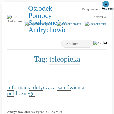
Ośrodek
Wersja kontrastowa
Pomocy
Czcionka:
Społecznej w
-
Andrychowie
Informacja
Wyszukiwarka
dotycząca
Tutaj
wpisz
zamówienia
szukaną
frazę:
publicznego
Tag:
teleopieka
Informacja dotycząca zamówienia
publicznego
Andrychów, dnia 03 stycznia 2023 roku