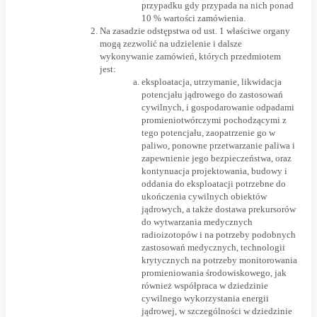
przypadku gdy przypada na nich ponad
10 % wartości zamówienia.
Na zasadzie odstępstwa od ust. 1 właściwe organy
mogą zezwolić na udzielenie i dalsze
wykonywanie zamówień, których przedmiotem
jest:
eksploatacja, utrzymanie, likwidacja
potencjału jądrowego do zastosowań
cywilnych, i gospodarowanie odpadami
promieniotwórczymi pochodzącymi z
tego potencjału, zaopatrzenie go w
paliwo, ponowne przetwarzanie paliwa i
zapewnienie jego bezpieczeństwa, oraz
kontynuacja projektowania, budowy i
oddania do eksploatacji potrzebne do
ukończenia cywilnych obiektów
jądrowych, a także dostawa prekursorów
do wytwarzania medycznych
radioizotopów i na potrzeby podobnych
zastosowań medycznych, technologii
krytycznych na potrzeby monitorowania
promieniowania środowiskowego, jak
również współpraca w dziedzinie
cywilnego wykorzystania energii
jądrowej, w szczególności w dziedzinie