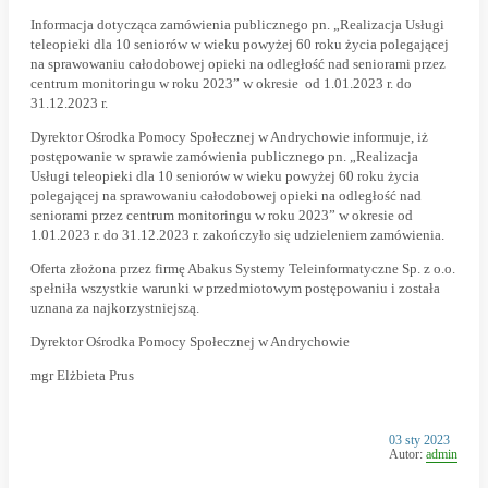
Informacja dotycząca zamówienia publicznego pn. „Realizacja Usługi
teleopieki dla 10 seniorów w wieku powyżej 60 roku życia polegającej
na sprawowaniu całodobowej opieki na odległość nad seniorami przez
centrum monitoringu w roku 2023” w okresie od 1.01.2023 r. do
31.12.2023 r.
Dyrektor Ośrodka Pomocy Społecznej w Andrychowie informuje, iż
postępowanie w sprawie zamówienia publicznego pn.
„Realizacja
Usługi teleopieki dla 10 seniorów w wieku powyżej 60 roku życia
polegającej na sprawowaniu całodobowej opieki na odległość nad
seniorami przez centrum monitoringu w roku 2023” w okresie od
1.01.2023 r. do 31.12.2023 r.
zakończyło się udzieleniem zamówienia.
Oferta złożona przez firmę Abakus Systemy Teleinformatyczne Sp. z o.o.
spełniła wszystkie warunki w przedmiotowym postępowaniu i została
uznana za najkorzystniejszą.
Dyrektor Ośrodka Pomocy Społecznej w Andrychowie
mgr Elżbieta Prus
Opublikowano
03 sty 2023
w
Autor:
admin
dniu