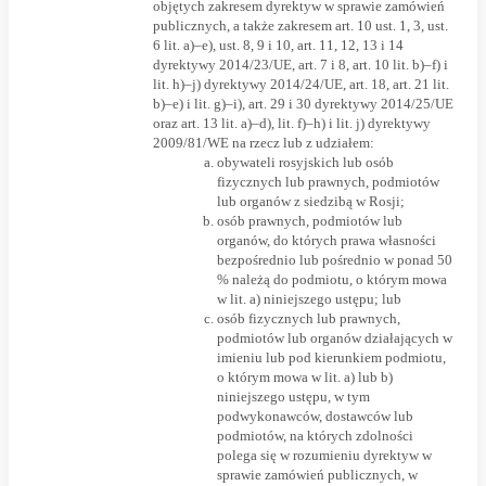
objętych zakresem dyrektyw w sprawie zamówień
publicznych, a także zakresem art. 10 ust. 1, 3, ust.
6 lit. a)–e), ust. 8, 9 i 10, art. 11, 12, 13 i 14
dyrektywy 2014/23/UE, art. 7 i 8, art. 10 lit. b)–f) i
lit. h)–j) dyrektywy 2014/24/UE, art. 18, art. 21 lit.
b)–e) i lit. g)–i), art. 29 i 30 dyrektywy 2014/25/UE
oraz art. 13 lit. a)–d), lit. f)–h) i lit. j) dyrektywy
2009/81/WE na rzecz lub z udziałem:
obywateli rosyjskich lub osób
fizycznych lub prawnych, podmiotów
lub organów z siedzibą w Rosji;
osób prawnych, podmiotów lub
organów, do których prawa własności
bezpośrednio lub pośrednio w ponad 50
% należą do podmiotu, o którym mowa
w lit. a) niniejszego ustępu; lub
osób fizycznych lub prawnych,
podmiotów lub organów działających w
imieniu lub pod kierunkiem podmiotu,
o którym mowa w lit. a) lub b)
niniejszego ustępu, w tym
podwykonawców, dostawców lub
podmiotów, na których zdolności
polega się w rozumieniu dyrektyw w
sprawie zamówień publicznych, w