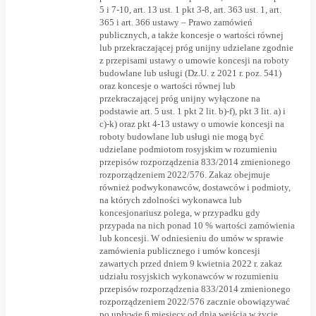
5 i 7-10, art. 13 ust. 1 pkt 3-8, art. 363 ust. 1, art.
365 i art. 366 ustawy – Prawo zamówień
publicznych, a także koncesje o wartości równej
lub przekraczającej próg unijny udzielane zgodnie
z przepisami ustawy o umowie koncesji na roboty
budowlane lub usługi (Dz.U. z 2021 r. poz. 541)
oraz koncesje o wartości równej lub
przekraczającej próg unijny wyłączone na
podstawie art. 5 ust. 1 pkt 2 lit. b)-f), pkt 3 lit. a) i
c)-k) oraz pkt 4-13 ustawy o umowie koncesji na
roboty budowlane lub usługi nie mogą być
udzielane podmiotom rosyjskim w rozumieniu
przepisów rozporządzenia 833/2014 zmienionego
rozporządzeniem 2022/576. Zakaz obejmuje
również podwykonawców, dostawców i podmioty,
na których zdolności wykonawca lub
koncesjonariusz polega, w przypadku gdy
przypada na nich ponad 10 % wartości zamówienia
lub koncesji. W odniesieniu do umów w sprawie
zamówienia publicznego i umów koncesji
zawartych przed dniem 9 kwietnia 2022 r. zakaz
udziału rosyjskich wykonawców w rozumieniu
przepisów rozporządzenia 833/2014 zmienionego
rozporządzeniem 2022/576 zacznie obowiązywać
po upływie 6 miesięcy od dnia wejścia w życie