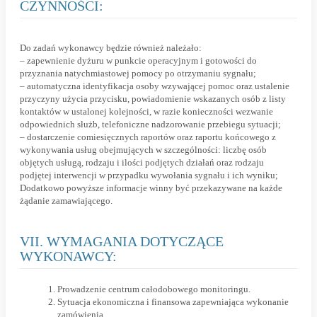
CZYNNOŚCI:
Do zadań wykonawcy będzie również należało:
– zapewnienie dyżuru w punkcie operacyjnym i gotowości do
przyznania natychmiastowej pomocy po otrzymaniu sygnału;
– automatyczna identyfikacja osoby wzywającej pomoc oraz ustalenie
przyczyny użycia przycisku, powiadomienie wskazanych osób z listy
kontaktów w ustalonej kolejności, w razie konieczności wezwanie
odpowiednich służb, telefoniczne nadzorowanie przebiegu sytuacji;
– dostarczenie comiesięcznych raportów oraz raportu końcowego z
wykonywania usług obejmujących w szczególności: liczbę osób
objętych usługą, rodzaju i ilości podjętych działań oraz rodzaju
podjętej interwencji w przypadku wywołania sygnału i ich wyniku;
Dodatkowo powyższe informacje winny być przekazywane na każde
żądanie zamawiającego.
VII. WYMAGANIA DOTYCZĄCE
WYKONAWCY:
Prowadzenie centrum całodobowego monitoringu.
Sytuacja ekonomiczna i finansowa zapewniająca wykonanie
zamówienia.