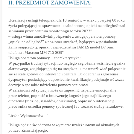
II. PRZEDMIOT ZAMÓWIENIA:
„Realizacja usługi teleopieki dla 10 seniorów w wieku powyżej 60 roku
życia polegającej na sprawowaniu całodobowej opieki na odległość nad
seniorami przez centrum monitoringu w roku 2023”
– usługa winna umożliwiać połączenie z usługą operatora pomocy
„opieki na odległość” z poziomu urządzeń, będących w posiadaniu
Zamawiającego tj. opaski bezpieczeństwa JAMES model B7 oraz
telefonu „Maxcom MM 715 SOS”
Usługa operatora pomocy – charakterystyka:
W przypadku trudnej sytuacji lub nagłego zagrożenia wciśnięcie guzika
alarmowego, znajdującego się na urządzeniu, ma umożliwiać połączenie
się ze stale gotową do interwencji centralą. Po odebraniu zgłoszenia
dyspozytor, posiadający odpowiednie kwalifikacje podejmuje wówczas
decyzję o sposobie udzielenia pomocy seniorowi.
W zależności od sytuacji może on zapewnić wsparcie emocjonalne
przez telefon, poprosić o interwencję kogoś z jego najbliższego
otoczenia (rodzinę, sąsiadów, opiekunów), poprosić o interwencję
pracownika ośrodka pomocy społecznej lub wezwać służby ratunkowe.
Liczba Wykonawców – 1
Usługa będzie świadczona w wymiarze uzależnionym od aktualnych
potrzeb Zamawiającego.