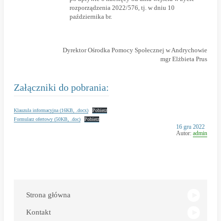
rozporządzenia 2022/576, tj. w dniu 10
października br.
Dyrektor Ośrodka Pomocy Społecznej w Andrychowie
mgr Elżbieta Prus
Załączniki do pobrania:
Klauzula informacyjna (16KB, .docx)
Pobierz
Formularz ofertowy (50KB, .doc)
Pobierz
Opublikowano
16 gru 2022
w
Autor:
admin
dniu
Link
otwiera
się
w
Strona główna
nowym
oknie
Kontakt