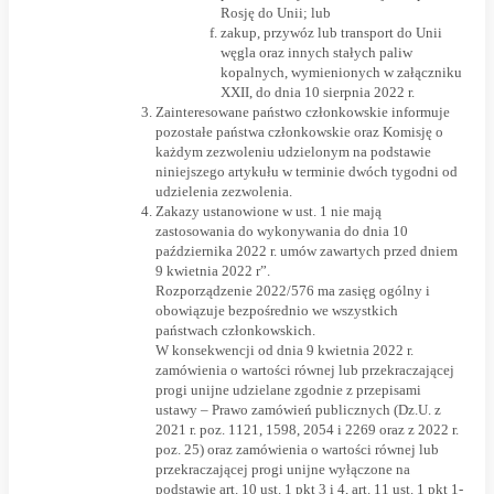
Rosję do Unii; lub
zakup, przywóz lub transport do Unii
węgla oraz innych stałych paliw
kopalnych, wymienionych w załączniku
XXII, do dnia 10 sierpnia 2022 r.
Zainteresowane państwo członkowskie informuje
pozostałe państwa członkowskie oraz Komisję o
każdym zezwoleniu udzielonym na podstawie
niniejszego artykułu w terminie dwóch tygodni od
udzielenia zezwolenia.
Zakazy ustanowione w ust. 1 nie mają
zastosowania do wykonywania do dnia 10
października 2022 r. umów zawartych przed dniem
9 kwietnia 2022 r”.
Rozporządzenie 2022/576 ma zasięg ogólny i
obowiązuje bezpośrednio we wszystkich
państwach członkowskich.
W konsekwencji od dnia 9 kwietnia 2022 r.
zamówienia o wartości równej lub przekraczającej
progi unijne udzielane zgodnie z przepisami
ustawy – Prawo zamówień publicznych (Dz.U. z
2021 r. poz. 1121, 1598, 2054 i 2269 oraz z 2022 r.
poz. 25) oraz zamówienia o wartości równej lub
przekraczającej progi unijne wyłączone na
podstawie art. 10 ust. 1 pkt 3 i 4, art. 11 ust. 1 pkt 1-