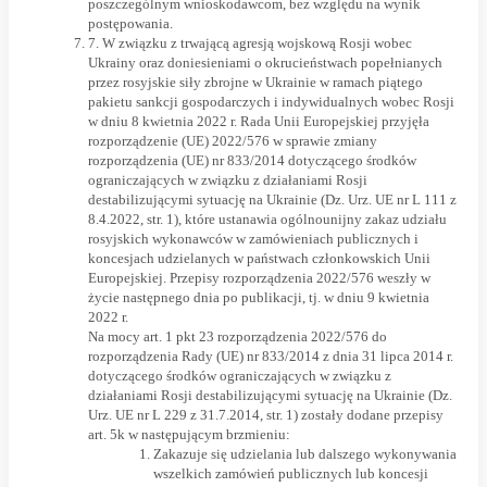
poszczególnym wnioskodawcom, bez względu na wynik
postępowania.
7. W związku z trwającą agresją wojskową Rosji wobec
Ukrainy oraz doniesieniami o okrucieństwach popełnianych
przez rosyjskie siły zbrojne w Ukrainie w ramach piątego
pakietu sankcji gospodarczych i indywidualnych wobec Rosji
w dniu 8 kwietnia 2022 r. Rada Unii Europejskiej przyjęła
rozporządzenie (UE) 2022/576 w sprawie zmiany
rozporządzenia (UE) nr 833/2014 dotyczącego środków
ograniczających w związku z działaniami Rosji
destabilizującymi sytuację na Ukrainie (Dz. Urz. UE nr L 111 z
8.4.2022, str. 1), które ustanawia ogólnounijny zakaz udziału
rosyjskich wykonawców w zamówieniach publicznych i
koncesjach udzielanych w państwach członkowskich Unii
Europejskiej. Przepisy rozporządzenia 2022/576 weszły w
życie następnego dnia po publikacji, tj. w dniu 9 kwietnia
2022 r.
Na mocy art. 1 pkt 23 rozporządzenia 2022/576 do
rozporządzenia Rady (UE) nr 833/2014 z dnia 31 lipca 2014 r.
dotyczącego środków ograniczających w związku z
działaniami Rosji destabilizującymi sytuację na Ukrainie (Dz.
Urz. UE nr L 229 z 31.7.2014, str. 1) zostały dodane przepisy
art. 5k w następującym brzmieniu:
Zakazuje się udzielania lub dalszego wykonywania
wszelkich zamówień publicznych lub koncesji