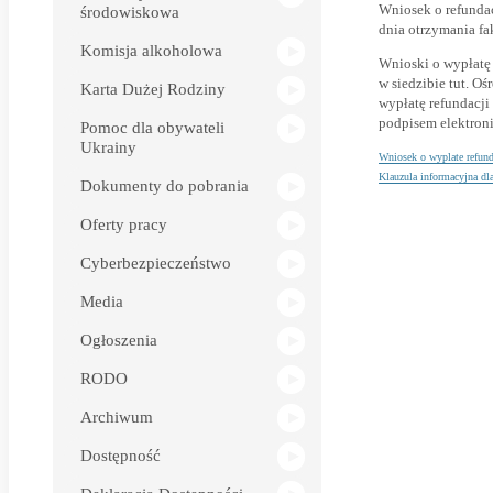
Wniosek o refundac
środowiskowa
dnia otrzymania fa
Komisja alkoholowa
Wnioski o wypłatę 
w siedzibie tut. O
Karta Dużej Rodziny
wypłatę refundacji
podpisem elektroni
Pomoc dla obywateli
Ukrainy
Wniosek o wyplate refun
Klauzula informacyjna d
Dokumenty do pobrania
Oferty pracy
Cyberbezpieczeństwo
Media
Ogłoszenia
RODO
Archiwum
Dostępność