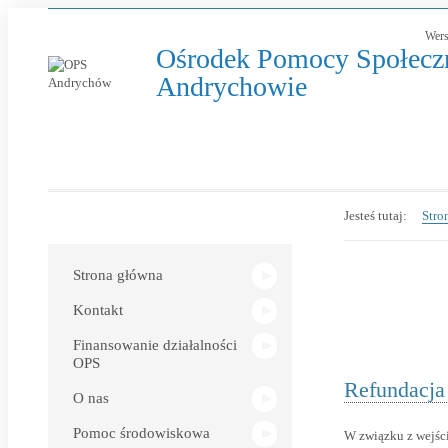
Wers
Ośrodek Pomocy Społecz
-
Andrychowie
Refundacja
podatku
VAT
za
Link
Jesteś tutaj:
Stro
dostarczone
otwiera
paliwa
się
w
gazowe
Strona główna
nowym
w
oknie
Kontakt
2023
Finansowanie działalności
r.
OPS
Refundacja
O nas
Pomoc środowiskowa
W związku z wejści