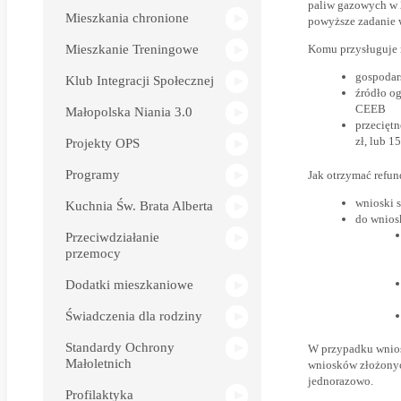
paliw gazowych w 2
Mieszkania chronione
powyższe zadanie
Mieszkanie Treningowe
Komu przysługuje 
gospodar
Klub Integracji Społecznej
źródło o
CEEB
Małopolska Niania 3.0
przecięt
zł, lub 
Projekty OPS
Programy
Jak otrzymać refun
wnioski 
Kuchnia Św. Brata Alberta
do wnios
Przeciwdziałanie
przemocy
Dodatki mieszkaniowe
Świadczenia dla rodziny
Standardy Ochrony
W przypadku wnios
Małoletnich
wniosków złożonych
jednorazowo.
Profilaktyka