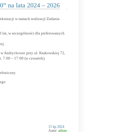
0” na lata 2024 – 2026
krutacji w ramach realizacji Zadania
3 lat
, w szczególności dla preferowanych
ej.
w Andrychowie przy ul. Krakowskiej 72,
z. 7:00 – 17:00
(w czwartek)
.
efoniczny.
iego
Opublikowano
15 lip 2024
w
Autor:
admin