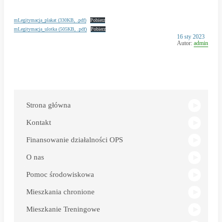
mLegitymacja_plakat (330KB, .pdf)
Pobierz
mLegitymacja_ulotka (505KB, .pdf)
Pobierz
Opublikowano
16 sty 2023
w
Autor:
admin
dniu
Link
otwiera
się
w
Strona główna
nowym
oknie
Kontakt
Finansowanie działalności OPS
O nas
Pomoc środowiskowa
Mieszkania chronione
Mieszkanie Treningowe