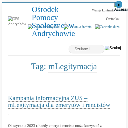
Ośrodek
Wersja kontrastowa
Pomocy
Czcionka:
Społecznej w
-
Andrychowie
Kampania
Wyszukiwarka
informacyjna
Tutaj
wpisz
ZUS
szukaną
frazę:
–
Tag:
mLegitymacja
mLegitymacja
dla
emerytów
i
Kampania informacyjna ZUS –
rencistów
mLegitymacja dla emerytów i rencistów
Od stycznia 2023 r. każdy emeryt i rencista może korzystać z