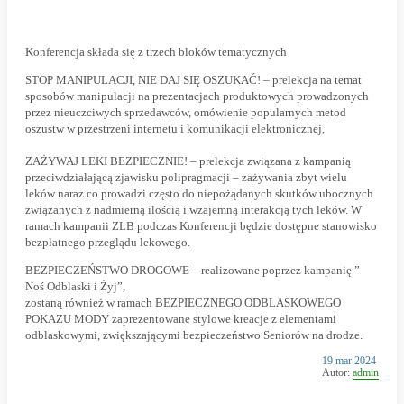
Konferencja składa się z trzech bloków tematycznych
STOP MANIPULACJI, NIE DAJ SIĘ OSZUKAĆ!
– prelekcja na temat
sposobów manipulacji na prezentacjach produktowych prowadzonych
przez nieuczciwych sprzedawców, omówienie popularnych metod
oszustw w przestrzeni internetu i komunikacji elektronicznej,
ZAŻYWAJ LEKI BEZPIECZNIE!
– prelekcja związana z kampanią
przeciwdziałającą zjawisku polipragmacji – zażywania zbyt wielu
leków naraz co prowadzi często do niepożądanych skutków ubocznych
związanych z nadmierną ilością i wzajemną interakcją tych leków. W
ramach kampanii ZLB podczas Konferencji będzie dostępne stanowisko
bezpłatnego przeglądu lekowego.
BEZPIECZEŃSTWO DROGOWE
– realizowane poprzez kampanię ”
Noś Odblaski i Żyj”,
zostaną również w ramach BEZPIECZNEGO ODBLASKOWEGO
POKAZU MODY zaprezentowane stylowe kreacje z elementami
odblaskowymi, zwiększającymi bezpieczeństwo Seniorów na drodze.
Opublikowano
19 mar 2024
w
Autor:
admin
dniu