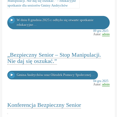
spotkanie
dla
seniorów
W dniu 8 grudnia 2025 r. odbyło się otwarte spotkanie
Gminy
edukacyjne…
Andrychów
Opublikowano
09 gru 2025
w
Autor:
admin
dniu
„Bezpieczny Senior – Stop Manipulacji.
Nie daj się oszukać.”
Gmina Andrychów oraz Ośrodek Pomocy Społecznej…
Opublikowano
04 gru 2025
w
Autor:
admin
dniu
Konferencja Bezpieczny Senior