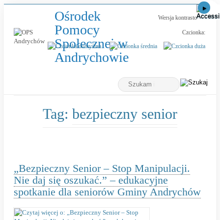
Ośrodek
Wersja kontrastowa
Pomocy
Czcionka:
Społecznej w
-
Andrychowie
„Bezpieczny
Wyszukiwarka
Senior
Tutaj
wpisz
–
szukaną
frazę:
Stop
Tag:
bezpieczny senior
Manipulacji.
Nie
daj
się
„Bezpieczny Senior – Stop Manipulacji.
oszukać.”
Nie daj się oszukać.” – edukacyjne
spotkanie dla seniorów Gminy Andrychów
–
edukacyjne