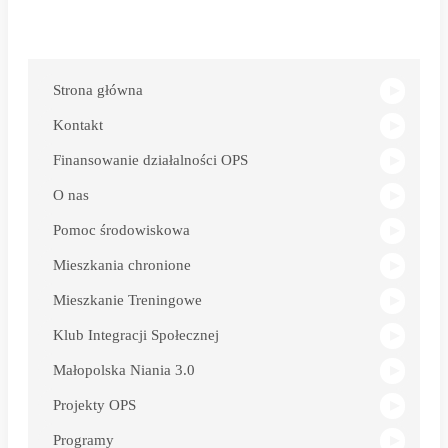
Link
otwiera
się
w
Strona główna
nowym
oknie
Kontakt
Finansowanie działalności OPS
O nas
Pomoc środowiskowa
Mieszkania chronione
Mieszkanie Treningowe
Klub Integracji Społecznej
Małopolska Niania 3.0
Projekty OPS
Programy