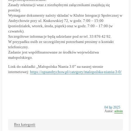
Zasady rekrutacji wraz z niezbędnymi załącznikami znajdują się
poniżej.
Wymagane dokumenty należy składać w Klubie Integracji Społecznej w
Andrychowie przy ul. Krakowskiej 72, w godz. 7:00 – 15:00
(poniedziałek, wtorek, środa, piątek) oraz w godz. 7:00 – 17:00 (w
czwartek).
Szczegółowe informacje będą udzielane pod nr tel. 33 876 42 92.
W przypadku osób ze szczególnymi potrzebami prosimy o kontakt
telefoniczny.
Zadanie jest współfinansowane ze środków województwa
małopolskiego.
Link do zakładki „Małopolska Niania 3.0” na naszej stronie
internetowej:
https://opsandrychow.pl/category/malopolska-niania-3-0/
Opublikowano
04 lip 2025
w
Autor:
admin
dniu
Bez kategorii