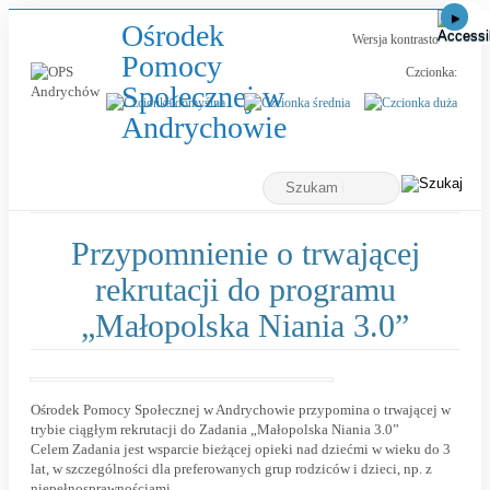
Ośrodek
Wersja kontrastowa
Pomocy
Czcionka:
Społecznej w
-
Andrychowie
Przypomnienie
Wyszukiwarka
o
Tutaj
wpisz
trwającej
szukaną
frazę:
rekrutacji
Przypomnienie o trwającej
do
rekrutacji do programu
programu
„Małopolska Niania 3.0”
„Małopolska
Niania
Powiększ
3.0”
obraz
Ośrodek Pomocy Społecznej w Andrychowie przypomina o trwającej w
trybie ciągłym rekrutacji do Zadania „Małopolska Niania 3.0”
Celem Zadania jest wsparcie bieżącej opieki nad dziećmi w wieku do 3
lat, w szczególności dla preferowanych grup rodziców i dzieci, np. z
niepełnosprawnościami.