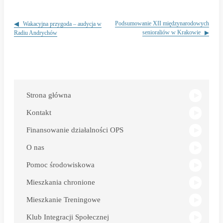
Nawigacja
wpisu
Podsumowanie XII międzynarodowych
Wakacyjna przygoda – audycja w
senioraliów w Krakowie
Radiu Andrychów
Link
otwiera
się
w
Strona główna
nowym
oknie
Kontakt
Finansowanie działalności OPS
O nas
Pomoc środowiskowa
Mieszkania chronione
Mieszkanie Treningowe
Klub Integracji Społecznej