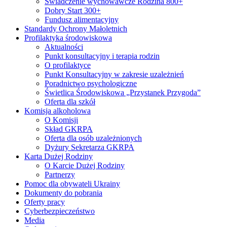
Świadczenie wychowawcze Rodzina 800+
Dobry Start 300+
Fundusz alimentacyjny
Standardy Ochrony Małoletnich
Profilaktyka środowiskowa
Aktualności
Punkt konsultacyjny i terapia rodzin
O profilaktyce
Punkt Konsultacyjny w zakresie uzależnień
Poradnictwo psychologiczne
Świetlica Środowiskowa „Przystanek Przygoda”
Oferta dla szkół
Komisja alkoholowa
O Komisji
Skład GKRPA
Oferta dla osób uzależnionych
Dyżury Sekretarza GKRPA
Karta Dużej Rodziny
O Karcie Dużej Rodziny
Partnerzy
Pomoc dla obywateli Ukrainy
Dokumenty do pobrania
Oferty pracy
Cyberbezpieczeństwo
Media