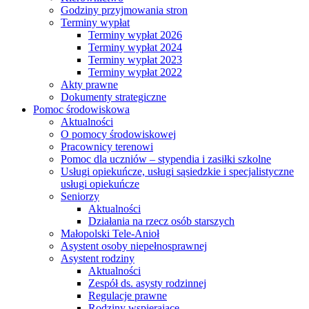
Godziny przyjmowania stron
Terminy wypłat
Terminy wypłat 2026
Terminy wypłat 2024
Terminy wypłat 2023
Terminy wypłat 2022
Akty prawne
Dokumenty strategiczne
Pomoc środowiskowa
Aktualności
O pomocy środowiskowej
Pracownicy terenowi
Pomoc dla uczniów – stypendia i zasiłki szkolne
Usługi opiekuńcze, usługi sąsiedzkie i specjalistyczne
usługi opiekuńcze
Seniorzy
Aktualności
Działania na rzecz osób starszych
Małopolski Tele-Anioł
Asystent osoby niepełnosprawnej
Asystent rodziny
Aktualności
Zespół ds. asysty rodzinnej
Regulacje prawne
Rodziny wspierające