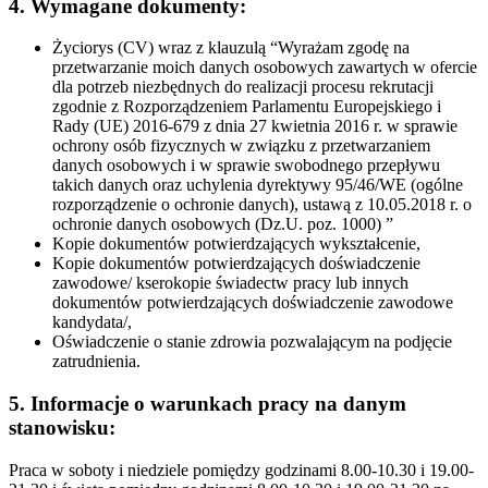
4. Wymagane dokumenty
:
Życiorys (CV) wraz z klauzulą “Wyrażam zgodę na
przetwarzanie moich danych osobowych zawartych w ofercie
dla potrzeb niezbędnych do realizacji procesu rekrutacji
zgodnie z Rozporządzeniem Parlamentu Europejskiego i
Rady (UE) 2016-679 z dnia 27 kwietnia 2016 r. w sprawie
ochrony osób fizycznych w związku z przetwarzaniem
danych osobowych i w sprawie swobodnego przepływu
takich danych oraz uchylenia dyrektywy 95/46/WE (ogólne
rozporządzenie o ochronie danych), ustawą z 10.05.2018 r. o
ochronie danych osobowych (Dz.U. poz. 1000) ”
Kopie dokumentów potwierdzających wykształcenie,
Kopie dokumentów potwierdzających doświadczenie
zawodowe/ kserokopie świadectw pracy lub innych
dokumentów potwierdzających doświadczenie zawodowe
kandydata/,
Oświadczenie o stanie zdrowia pozwalającym na podjęcie
zatrudnienia.
5. Informacje o warunkach pracy na danym
stanowisku:
Praca w soboty i niedziele pomiędzy godzinami 8.00-10.30 i 19.00-