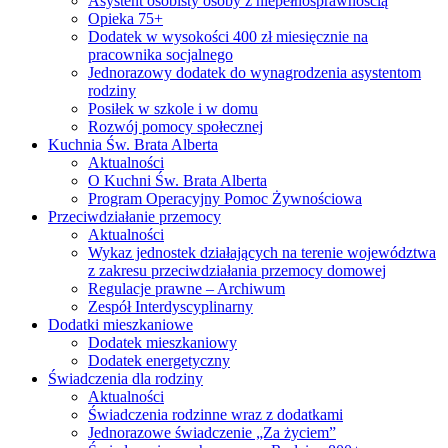
Asystent osobisty osoby z niepełnosprawnością
Opieka 75+
Dodatek w wysokości 400 zł miesięcznie na
pracownika socjalnego
Jednorazowy dodatek do wynagrodzenia asystentom
rodziny
Posiłek w szkole i w domu
Rozwój pomocy społecznej
Kuchnia Św. Brata Alberta
Aktualności
O Kuchni Św. Brata Alberta
Program Operacyjny Pomoc Żywnościowa
Przeciwdziałanie przemocy
Aktualności
Wykaz jednostek działających na terenie województwa
z zakresu przeciwdziałania przemocy domowej
Regulacje prawne – Archiwum
Zespół Interdyscyplinarny
Dodatki mieszkaniowe
Dodatek mieszkaniowy
Dodatek energetyczny
Świadczenia dla rodziny
Aktualności
Świadczenia rodzinne wraz z dodatkami
Jednorazowe świadczenie „Za życiem”