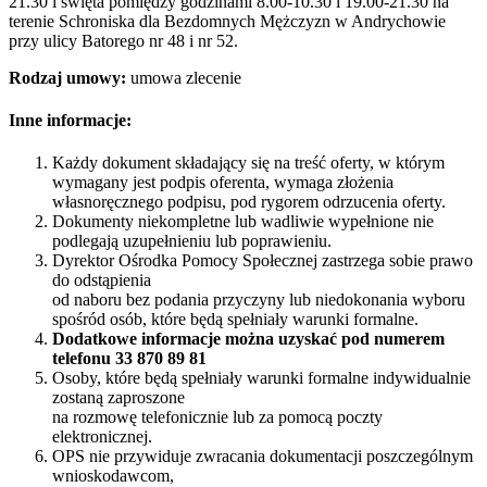
21.30 i święta pomiędzy godzinami 8.00-10.30 i 19.00-21.30 na
terenie Schroniska dla Bezdomnych Mężczyzn w Andrychowie
przy ulicy Batorego nr 48 i nr 52.
Rodzaj umowy:
umowa zlecenie
Inne informacje:
Każdy dokument składający się na treść oferty, w którym
wymagany jest podpis oferenta, wymaga złożenia
własnoręcznego podpisu, pod rygorem odrzucenia oferty.
Dokumenty niekompletne lub wadliwie wypełnione nie
podlegają uzupełnieniu lub poprawieniu.
Dyrektor Ośrodka Pomocy Społecznej zastrzega sobie prawo
do odstąpienia
od naboru bez podania przyczyny lub niedokonania wyboru
spośród osób, które będą spełniały warunki formalne.
Dodatkowe informacje można uzyskać pod numerem
telefonu 33 870 89 81
Osoby, które będą spełniały warunki formalne indywidualnie
zostaną zaproszone
na rozmowę telefonicznie lub za pomocą poczty
elektronicznej.
OPS nie przywiduje zwracania dokumentacji poszczególnym
wnioskodawcom,