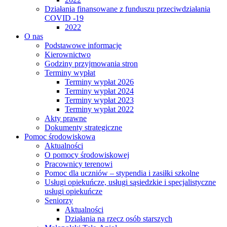
Działania finansowane z funduszu przeciwdziałania
COVID -19
2022
O nas
Podstawowe informacje
Kierownictwo
Godziny przyjmowania stron
Terminy wypłat
Terminy wypłat 2026
Terminy wypłat 2024
Terminy wypłat 2023
Terminy wypłat 2022
Akty prawne
Dokumenty strategiczne
Pomoc środowiskowa
Aktualności
O pomocy środowiskowej
Pracownicy terenowi
Pomoc dla uczniów – stypendia i zasiłki szkolne
Usługi opiekuńcze, usługi sąsiedzkie i specjalistyczne
usługi opiekuńcze
Seniorzy
Aktualności
Działania na rzecz osób starszych