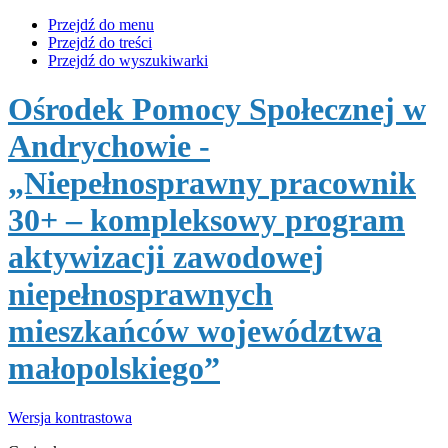
Przejdź do menu
Przejdź do treści
Przejdź do wyszukiwarki
Ośrodek Pomocy Społecznej w
Andrychowie
-
„Niepełnosprawny pracownik
30+ – kompleksowy program
aktywizacji zawodowej
niepełnosprawnych
mieszkańców województwa
małopolskiego”
Wersja kontrastowa