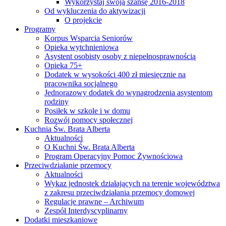
Wykorzystaj swoją szansę 2016-2018
Od wykluczenia do aktywizacji
O projekcie
Programy
Korpus Wsparcia Seniorów
Opieka wytchnieniowa
Asystent osobisty osoby z niepełnosprawnością
Opieka 75+
Dodatek w wysokości 400 zł miesięcznie na
pracownika socjalnego
Jednorazowy dodatek do wynagrodzenia asystentom
rodziny
Posiłek w szkole i w domu
Rozwój pomocy społecznej
Kuchnia Św. Brata Alberta
Aktualności
O Kuchni Św. Brata Alberta
Program Operacyjny Pomoc Żywnościowa
Przeciwdziałanie przemocy
Aktualności
Wykaz jednostek działających na terenie województwa
z zakresu przeciwdziałania przemocy domowej
Regulacje prawne – Archiwum
Zespół Interdyscyplinarny
Dodatki mieszkaniowe