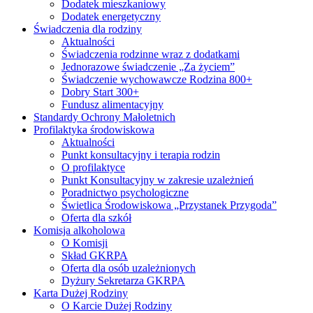
Dodatek mieszkaniowy
Dodatek energetyczny
Świadczenia dla rodziny
Aktualności
Świadczenia rodzinne wraz z dodatkami
Jednorazowe świadczenie „Za życiem”
Świadczenie wychowawcze Rodzina 800+
Dobry Start 300+
Fundusz alimentacyjny
Standardy Ochrony Małoletnich
Profilaktyka środowiskowa
Aktualności
Punkt konsultacyjny i terapia rodzin
O profilaktyce
Punkt Konsultacyjny w zakresie uzależnień
Poradnictwo psychologiczne
Świetlica Środowiskowa „Przystanek Przygoda”
Oferta dla szkół
Komisja alkoholowa
O Komisji
Skład GKRPA
Oferta dla osób uzależnionych
Dyżury Sekretarza GKRPA
Karta Dużej Rodziny
O Karcie Dużej Rodziny