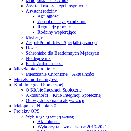
Małopolski Tele-Anioł
Asystent osoby niepełnosprawnej
Asystent rodziny
Aktualności
Zespół ds. asysty rodzinnej
Regulacje prawne
Rodziny wspierające
Mediacje
Zespół Poradnictwa Specjalistycznego
Hostel
Schronisko dla Bezdomnych Mężczyzn
Noclegownia
Klub Wolontariusza
Mieszkania chronione
Mieszkanie Chronione – Aktualności
Mieszkanie Treningowe
Klub Integracji Społecznej
O Klubie Integracji Społecznej
Aktualności – Klub Integracji Społecznej
Od wykluczenia do aktywizacji
Małopolska Niania 3.0
Projekty OPS
Wykorzystaj swoją szansę
Aktualności
Wykorzystaj swoją szansę 2019-2021