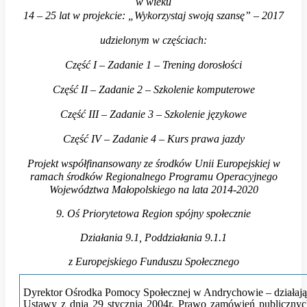
szansę”
w wieku
14 – 25 lat w projekcie: „Wykorzystaj swoją szansę” – 2017
–
2017
udzielonym w częściach:
Część I – Zadanie 1 – Trening dorosłości
Część II – Zadanie 2 – Szkolenie komputerowe
Część III – Zadanie 3 – Szkolenie językowe
Część IV – Zadanie 4 – Kurs prawa jazdy
Projekt współfinansowany ze środków Unii Europejskiej w
ramach środków Regionalnego Programu Operacyjnego
Województwa Małopolskiego na lata 2014-2020
9. Oś Priorytetowa Region spójny społecznie
Działania 9.1, Poddziałania 9.1.1
z Europejskiego Funduszu Społecznego
Dyrektor Ośrodka Pomocy Społecznej w Andrychowie – działając
Ustawy z dnia 29 stycznia 2004r. Prawo zamówień publicznyc