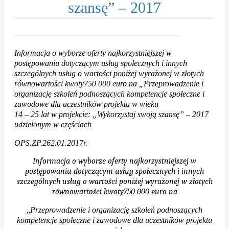
społeczne
szansę” – 2017
i
zawodowe
dla
Informacja o wyborze oferty najkorzystniejszej w
uczestników
postępowaniu dotyczącym usług społecznych i innych
projektu
szczególnych usług o wartości poniżej wyrażonej w złotych
równowartości kwoty750 000 euro na „
Przeprowadzenie i
w
organizację szkoleń podnoszących kompetencje społeczne i
wieku
zawodowe dla uczestników projektu w wieku
14
14 – 25 lat w projekcie: „Wykorzystaj swoją szansę” – 2017
udzielonym w częściach
–
25
OPS.ZP.262.01.2017r.
lat
Informacja o wyborze oferty najkorzystniejszej w
w
postępowaniu dotyczącym usług społecznych i innych
szczególnych usług o wartości poniżej wyrażonej w złotych
projekcie:
równowartości kwoty750 000 euro na
„Wykorzystaj
„
Przeprowadzenie i organizację szkoleń podnoszących
swoją
kompetencje społeczne i zawodowe dla uczestników projektu