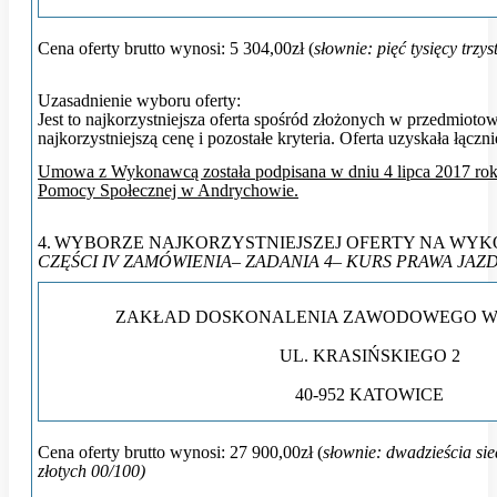
Cena oferty brutto wynosi:
5 304,00zł
(
słownie: pięć tysięcy trzys
Uzasadnienie wyboru oferty:
Jest to najkorzystniejsza oferta spośród złożonych w przedmio
najkorzystniejszą cenę i pozostałe kryteria. Oferta uzyskała łączn
Umowa z Wykonawcą została podpisana w dniu 4 lipca 2017 rok
Pomocy Społecznej w Andrychowie.
4.
WYBORZE NAJKORZYSTNIEJSZEJ OFERTY NA WYK
CZĘŚCI IV ZAMÓWIENIA– ZADANIA 4– KURS PRAWA JAZ
ZAKŁAD DOSKONALENIA ZAWODOWEGO W
UL. KRASIŃSKIEGO 2
40-952 KATOWICE
Cena oferty brutto wynosi:
27 900,00zł
(
słownie: dwadzieścia sie
złotych 00/100)