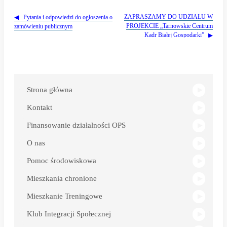
Nawigacja
wpisu
ZAPRASZAMY DO UDZIAŁU W
Pytania i odpowiedzi do ogłoszenia o
PROJEKCIE „Tarnowskie Centrum
zamówieniu publicznym
Kadr Białej Gospodarki”
Link
otwiera
się
w
Strona główna
nowym
oknie
Kontakt
Finansowanie działalności OPS
O nas
Pomoc środowiskowa
Mieszkania chronione
Mieszkanie Treningowe
Klub Integracji Społecznej