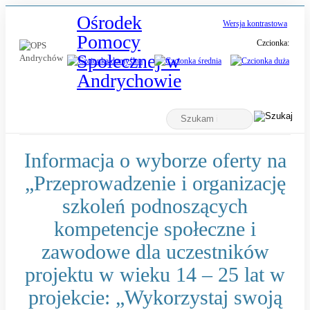
Ośrodek
Wersja kontrastowa
Pomocy
Czcionka:
Społecznej w
-
Andrychowie
Informacja
Wyszukiwarka
o
Tutaj
wpisz
wyborze
szukaną
frazę:
oferty
Informacja o wyborze oferty na
na
„Przeprowadzenie i organizację
„Przeprowadzen
szkoleń podnoszących
i
kompetencje społeczne i
organizację
zawodowe dla uczestników
szkoleń
projektu w wieku 14 – 25 lat w
podnoszących
kompetencje
projekcie: „Wykorzystaj swoją