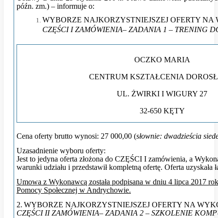
późn. zm
.) – informuje o:
WYBORZE NAJKORZYSTNIEJSZEJ OFERTY NA
CZĘŚCI I ZAMÓWIENIA– ZADANIA 1 – TRENING 
OCZKO MARIA
CENTRUM KSZTAŁCENIA DOROS
UL. ŻWIRKI I WIGURY 27
32-650 KĘTY
Cena oferty brutto wynosi:
27 000,00
(
słownie: dwadzieścia sied
Uzasadnienie wyboru oferty:
Jest to jedyna oferta złożona do CZĘŚCI I zamówienia, a Wykon
warunki udziału i przedstawił kompletną ofertę. Oferta uzyskała 
Umowa z Wykonawcą została podpisana w dniu 4 lipca 2017 rok
Pomocy Społecznej w Andrychowie.
2.
WYBORZE NAJKORZYSTNIEJSZEJ OFERTY NA WYK
CZĘŚCI II ZAMÓWIENIA– ZADANIA 2 – SZKOLENIE KO