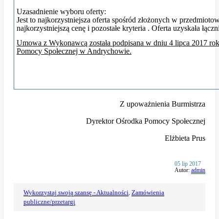
Uzasadnienie wyboru oferty:
Jest to najkorzystniejsza oferta spośród złożonych w przedmio
najkorzystniejszą cenę i pozostałe kryteria . Oferta uzyskała łącz
Umowa z Wykonawcą została podpisana w dniu 4 lipca 2017 rok
Pomocy Społecznej w Andrychowie.
Z upoważnienia Burmistrza
Dyrektor Ośrodka Pomocy Społecznej
Elżbieta Prus
Opublikowano
05 lip 2017
w
Autor:
admin
dniu
Wykorzystaj swoją szansę - Aktualności
,
Zamówienia
publiczne/przetargi