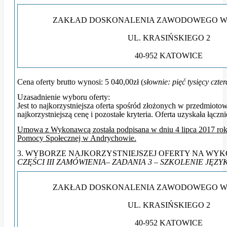
ZAKŁAD DOSKONALENIA ZAWODOWEGO W
UL. KRASIŃSKIEGO 2
40-952 KATOWICE
Cena oferty brutto wynosi:
5 040,00zł
(
słownie: pięć tysięcy czter
Uzasadnienie wyboru oferty:
Jest to najkorzystniejsza oferta spośród złożonych w przedmio
najkorzystniejszą cenę i pozostałe kryteria. Oferta uzyskała łączn
Umowa z Wykonawcą została podpisana w dniu 4 lipca 2017 rok
Pomocy Społecznej w Andrychowie.
3. WYBORZE NAJKORZYSTNIEJSZEJ OFERTY NA WY
CZĘŚCI III ZAMÓWIENIA– ZADANIA 3 – SZKOLENIE JĘZ
ZAKŁAD DOSKONALENIA ZAWODOWEGO W
UL. KRASIŃSKIEGO 2
40-952 KATOWICE