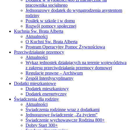
pracownika socjalnego
Jednorazowy dodatek do wynagrodzenia asystentom
rodziny
Posiłek w szkole i w domu
Rozwój pomocy społecznej
Kuchnia Św. Brata Alberta
Aktualności
O Kuchni Św. Brata Alberta
Program Operacyjny Pomoc Żywnościowa
Przeciwdziałanie przemocy
Aktualności
Wykaz jednostek działających na terenie województwa
z zakresu przeciwdziałania przemocy domowej
Regulacje prawne – Archiwum
Zespół Interdyscyplinarny
Dodatki mieszkaniowe
Dodatek mieszkaniowy
Dodatek energetyczny
Świadczenia dla rodziny
Aktualności
Świadczenia rodzinne wraz z dodatkami
Jednorazowe świadczenie „Za życiem”
Świadczenie wychowawcze Rodzina 800+
Dobry Start 300+