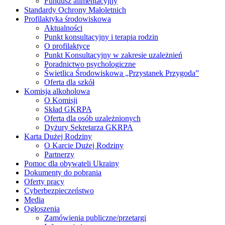
Fundusz alimentacyjny
Standardy Ochrony Małoletnich
Profilaktyka środowiskowa
Aktualności
Punkt konsultacyjny i terapia rodzin
O profilaktyce
Punkt Konsultacyjny w zakresie uzależnień
Poradnictwo psychologiczne
Świetlica Środowiskowa „Przystanek Przygoda”
Oferta dla szkół
Komisja alkoholowa
O Komisji
Skład GKRPA
Oferta dla osób uzależnionych
Dyżury Sekretarza GKRPA
Karta Dużej Rodziny
O Karcie Dużej Rodziny
Partnerzy
Pomoc dla obywateli Ukrainy
Dokumenty do pobrania
Oferty pracy
Cyberbezpieczeństwo
Media
Ogłoszenia
Zamówienia publiczne/przetargi