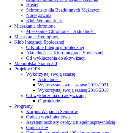
Hostel
Schronisko dla Bezdomnych Mężczyzn
Noclegownia
Klub Wolontariusza
Mieszkania chronione
Mieszkanie Chronione – Aktualności
Mieszkanie Treningowe
Klub Integracji Społecznej
O Klubie Integracji Społecznej
Aktualności – Klub Integracji Społecznej
Od wykluczenia do aktywizacji
Małopolska Niania 3.0
Projekty OPS
Wykorzystaj swoją szansę
Aktualności
Wykorzystaj swoją szansę 2019-2021
Wykorzystaj swoją szansę 2016-2018
Od wykluczenia do aktywizacji
O projekcie
Programy
Korpus Wsparcia Seniorów
Opieka wytchnieniowa
Asystent osobisty osoby z niepełnosprawnością
Opieka 75+
Dodatek w wysokości 400 zł miesięcznie na