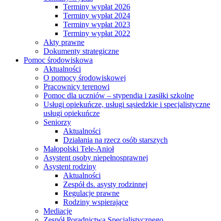
Terminy wypłat 2026
Terminy wypłat 2024
Terminy wypłat 2023
Terminy wypłat 2022
Akty prawne
Dokumenty strategiczne
Pomoc środowiskowa
Aktualności
O pomocy środowiskowej
Pracownicy terenowi
Pomoc dla uczniów – stypendia i zasiłki szkolne
Usługi opiekuńcze, usługi sąsiedzkie i specjalistyczne
usługi opiekuńcze
Seniorzy
Aktualności
Działania na rzecz osób starszych
Małopolski Tele-Anioł
Asystent osoby niepełnosprawnej
Asystent rodziny
Aktualności
Zespół ds. asysty rodzinnej
Regulacje prawne
Rodziny wspierające
Mediacje
Zespół Poradnictwa Specjalistycznego