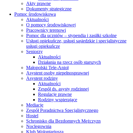
Akty prawne
Dokumenty strategiczne
Pomoc środowiskowa
Aktualności
O pomocy środowiskowej
Pracownicy terenowi
Pomoc dla uczniów – stypendia i zasiłki szkolne
Usługi opiekuńcze, usługi sąsiedzkie i specjalistyczne
usługi opiekuńcze
Seniorzy
Aktualności
Działania na rzecz osób starszych
Małopolski Tele-Anioł
Asystent osoby niepełnosprawnej
Asystent rodziny
Aktualności
Zespół ds. asysty rodzinnej
Regulacje prawne
Rodziny wspierające
Mediacje
Zespół Poradnictwa Specjalistycznego
Hostel
Schronisko dla Bezdomnych Mężczyzn
Noclegownia
Klub Wolontariusza