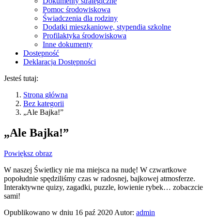
Dokumenty strategiczne
Pomoc środowiskowa
Świadczenia dla rodziny
Dodatki mieszkaniowe, stypendia szkolne
Profilaktyka środowiskowa
Inne dokumenty
Dostępność
Deklaracja Dostępności
Jesteś tutaj:
Strona główna
Bez kategorii
„Ale Bajka!”
„Ale Bajka!”
Powiększ obraz
W naszej Świetlicy nie ma miejsca na nudę! W czwartkowe
popołudnie spędziliśmy czas w radosnej, bajkowej atmosferze.
Interaktywne quizy, zagadki, puzzle, łowienie rybek… zobaczcie
sami!
Opublikowano w dniu
16 paź 2020
Autor:
admin