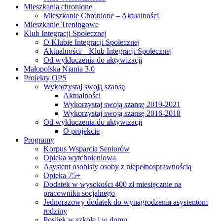
Mieszkania chronione
Mieszkanie Chronione – Aktualności
Mieszkanie Treningowe
Klub Integracji Społecznej
O Klubie Integracji Społecznej
Aktualności – Klub Integracji Społecznej
Od wykluczenia do aktywizacji
Małopolska Niania 3.0
Projekty OPS
Wykorzystaj swoją szansę
Aktualności
Wykorzystaj swoją szansę 2019-2021
Wykorzystaj swoją szansę 2016-2018
Od wykluczenia do aktywizacji
O projekcie
Programy
Korpus Wsparcia Seniorów
Opieka wytchnieniowa
Asystent osobisty osoby z niepełnosprawnością
Opieka 75+
Dodatek w wysokości 400 zł miesięcznie na
pracownika socjalnego
Jednorazowy dodatek do wynagrodzenia asystentom
rodziny
Posiłek w szkole i w domu