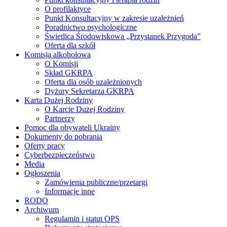
O profilaktyce
Punkt Konsultacyjny w zakresie uzależnień
Poradnictwo psychologiczne
Świetlica Środowiskowa „Przystanek Przygoda”
Oferta dla szkół
Komisja alkoholowa
O Komisji
Skład GKRPA
Oferta dla osób uzależnionych
Dyżury Sekretarza GKRPA
Karta Dużej Rodziny
O Karcie Dużej Rodziny
Partnerzy
Pomoc dla obywateli Ukrainy
Dokumenty do pobrania
Oferty pracy
Cyberbezpieczeństwo
Media
Ogłoszenia
Zamówienia publiczne/przetargi
Informacje inne
RODO
Archiwum
Regulamin i statut OPS