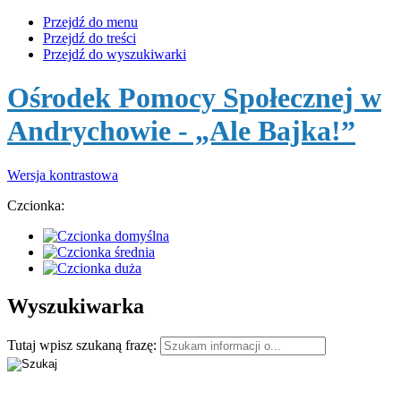
Przejdź do menu
Przejdź do treści
Przejdź do wyszukiwarki
Ośrodek Pomocy Społecznej w
Andrychowie
- „Ale Bajka!”
Wersja kontrastowa
Czcionka:
Wyszukiwarka
Tutaj wpisz szukaną frazę: