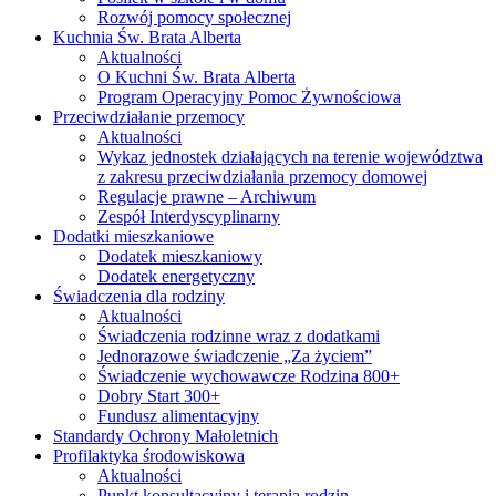
Rozwój pomocy społecznej
Kuchnia Św. Brata Alberta
Aktualności
O Kuchni Św. Brata Alberta
Program Operacyjny Pomoc Żywnościowa
Przeciwdziałanie przemocy
Aktualności
Wykaz jednostek działających na terenie województwa
z zakresu przeciwdziałania przemocy domowej
Regulacje prawne – Archiwum
Zespół Interdyscyplinarny
Dodatki mieszkaniowe
Dodatek mieszkaniowy
Dodatek energetyczny
Świadczenia dla rodziny
Aktualności
Świadczenia rodzinne wraz z dodatkami
Jednorazowe świadczenie „Za życiem”
Świadczenie wychowawcze Rodzina 800+
Dobry Start 300+
Fundusz alimentacyjny
Standardy Ochrony Małoletnich
Profilaktyka środowiskowa
Aktualności
Punkt konsultacyjny i terapia rodzin